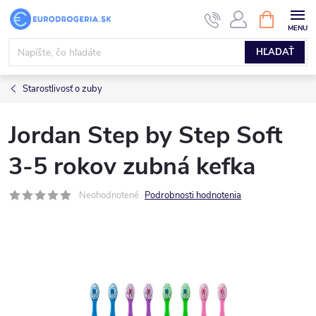
Prejsť
NÁKUPN
KOŠÍK
na
obsah
HĽADAŤ
Starostlivosť o zuby
Jordan Step by Step Soft
3-5 rokov zubná kefka
Neohodnotené
Podrobnosti hodnotenia