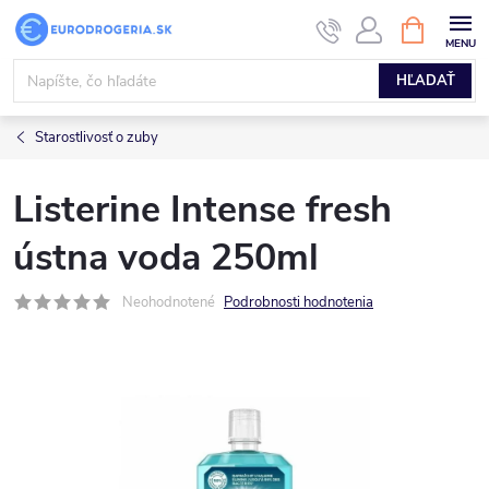
Prejsť
NÁKUPN
KOŠÍK
na
obsah
HĽADAŤ
Starostlivosť o zuby
Listerine Intense fresh
ústna voda 250ml
Neohodnotené
Podrobnosti hodnotenia