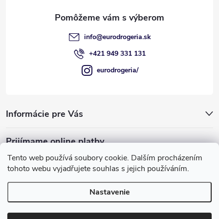
i
e
info
@
eurodrogeria.sk
+421 949 331 131
eurodrogeria/
Informácie pre Vás
Prijímame online platby
Tento web používá soubory cookie. Dalším procházením
tohoto webu vyjadřujete souhlas s jejich používáním.
Nastavenie
Používame COOKIES, ktoré nám umožňujú
Copyright 2026
eurodrogeria
. Všetky práva vyhradené.
Upraviť
poskytovať pre vás lepšie služby.
nastavenie cookies