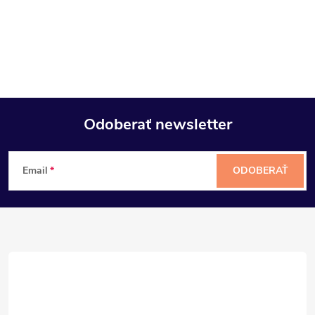
Odoberať newsletter
Z
Email
ODOBERAŤ
á
p
ä
t