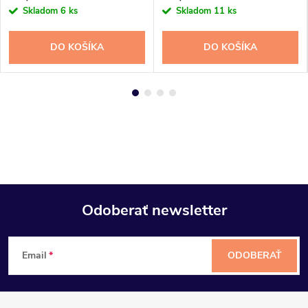
Skladom
6 ks
Skladom
11 ks
DO KOŠÍKA
DO KOŠÍKA
Odoberať newsletter
Z
Email
ODOBERAŤ
á