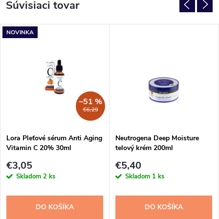
Súvisiaci tovar
NOVINKA
–51 %
€6,29
Lora Pleťové sérum Anti Aging
Neutrogena Deep Moisture
Vitamin C 20% 30ml
telový krém 200ml
€3,05
€5,40
Skladom
2 ks
Skladom
1 ks
DO KOŠÍKA
DO KOŠÍKA