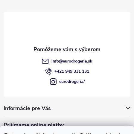
p
ä
t
i
e
info
@
eurodrogeria.sk
+421 949 331 131
eurodrogeria/
Informácie pre Vás
Prijímame online platby