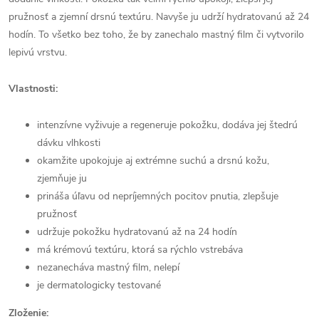
pružnosť a zjemní drsnú textúru. Navyše ju udrží hydratovanú až 24
hodín. To všetko bez toho, že by zanechalo mastný film či vytvorilo
lepivú vrstvu.
Vlastnosti:
intenzívne vyživuje a regeneruje pokožku, dodáva jej štedrú
dávku vlhkosti
okamžite upokojuje aj extrémne suchú a drsnú kožu,
zjemňuje ju
prináša úľavu od nepríjemných pocitov pnutia, zlepšuje
pružnosť
udržuje pokožku hydratovanú až na 24 hodín
má krémovú textúru, ktorá sa rýchlo vstrebáva
nezanecháva mastný film, nelepí
je dermatologicky testované
Zloženie: