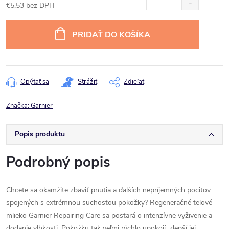
€5,53 bez DPH
Jednotková
cena:
PRIDAŤ DO KOŠÍKA
Opýtať sa
Strážiť
Zdieľať
Značka:
Garnier
Popis produktu
Podrobný popis
Chcete sa okamžite zbaviť pnutia a ďalších nepríjemných pocitov
spojených s extrémnou suchosťou pokožky? Regeneračné telové
mlieko Garnier Repairing Care sa postará o intenzívne vyživenie a
dodanie vlhkosti. Pokožku tak veľmi rýchlo upokojí, zlepší jej