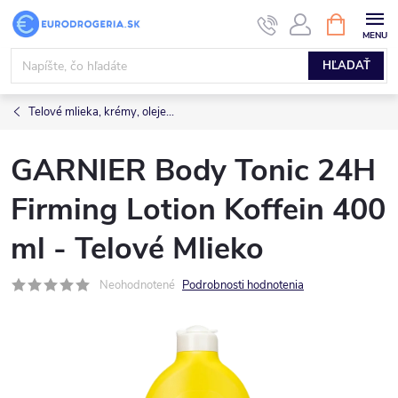
Prejsť
NÁKUPN
KOŠÍK
na
obsah
HĽADAŤ
Telové mlieka, krémy, oleje...
GARNIER Body Tonic 24H
Firming Lotion Koffein 400
ml - Telové Mlieko
Neohodnotené
Podrobnosti hodnotenia