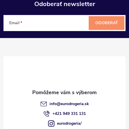
Odoberať newsletter
Z
Email
ODOBERAŤ
á
p
ä
t
i
e
info
@
eurodrogeria.sk
+421 949 331 131
eurodrogeria/