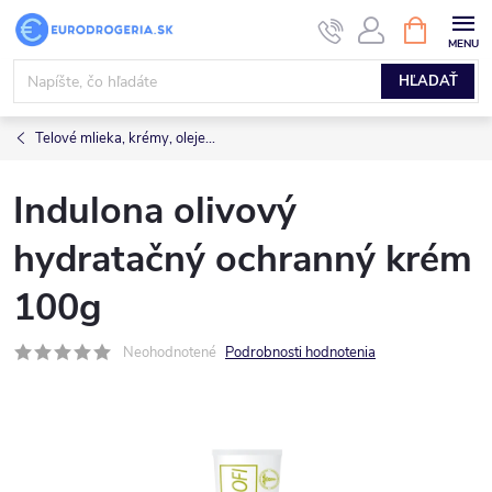
Prejsť
NÁKUPN
KOŠÍK
na
obsah
HĽADAŤ
Telové mlieka, krémy, oleje...
Indulona olivový
hydratačný ochranný krém
100g
Neohodnotené
Podrobnosti hodnotenia