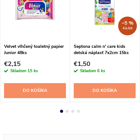
–5 %
€1,59
Velvet vlhčený toaletný papier
Septona calm n' care kids
Junior 48ks
detská náplasť 7x2cm 15ks
€2,15
€1,50
Skladom
15 ks
Skladom
6 ks
DO KOŠÍKA
DO KOŠÍKA