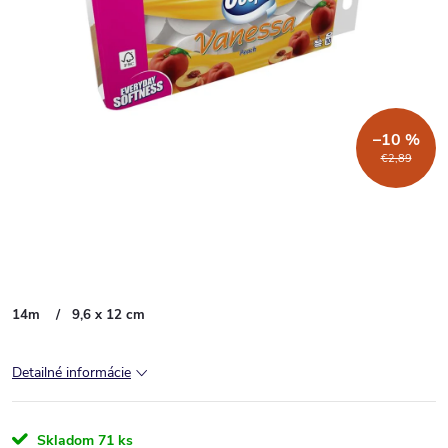
–10 %
€2,89
14m /
9,6 x 12 cm
Detailné informácie
Skladom
71 ks