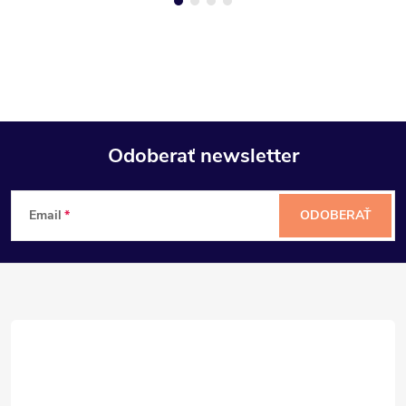
Odoberať newsletter
Z
Email
ODOBERAŤ
á
p
ä
t