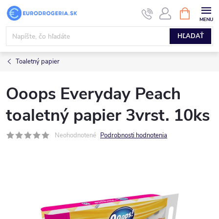
Prejsť
NÁKUPN
KOŠÍK
na
obsah
HĽADAŤ
Toaletný papier
Ooops Everyday Peach
toaletný papier 3vrst. 10ks
Neohodnotené
Podrobnosti hodnotenia