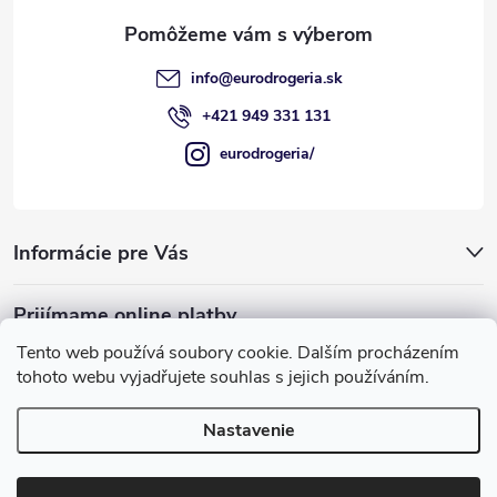
i
e
info
@
eurodrogeria.sk
+421 949 331 131
eurodrogeria/
Informácie pre Vás
Prijímame online platby
Tento web používá soubory cookie. Dalším procházením
tohoto webu vyjadřujete souhlas s jejich používáním.
Nastavenie
Používame COOKIES, ktoré nám umožňujú
Copyright 2026
eurodrogeria
. Všetky práva vyhradené.
Upraviť
poskytovať pre vás lepšie služby.
nastavenie cookies