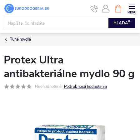
Prejsť
NÁKUPN
KOŠÍK
na
obsah
HĽADAŤ
Tuhé mydlá
Protex Ultra
antibakteriálne mydlo 90 g
Neohodnotené
Podrobnosti hodnotenia