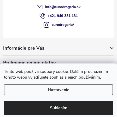
e
info
@
eurodrogeria.sk
+421 949 331 131
eurodrogeria/
Informácie pre Vás
Prijímame online platby
Tento web používá soubory cookie. Dalším procházením
tohoto webu vyjadřujete souhlas s jejich používáním.
Nastavenie
Používame COOKIES, ktoré nám umožňujú
Copyright 2026
eurodrogeria
. Všetky práva vyhradené.
Upraviť
poskytovať pre vás lepšie služby.
nastavenie cookies
Súhlasím
Rozumiem