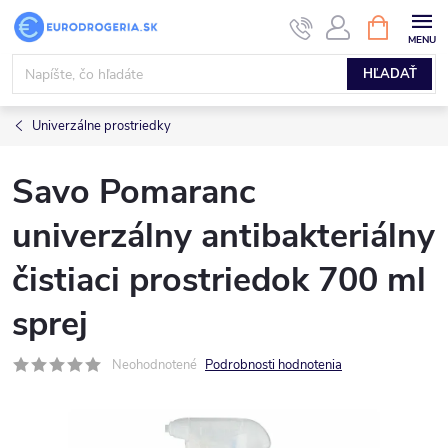
Prejsť
NÁKUPN
KOŠÍK
na
obsah
HĽADAŤ
Univerzálne prostriedky
Savo Pomaranc
univerzálny antibakteriálny
čistiaci prostriedok 700 ml
sprej
Neohodnotené
Podrobnosti hodnotenia