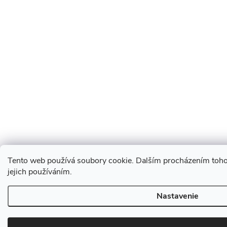
Tento web používá soubory cookie. Dalším procházením toho
jejich používáním.
Nastavenie
Používame COOKIES, ktoré nám umožňujú
poskytovať pre vás lepšie služby.