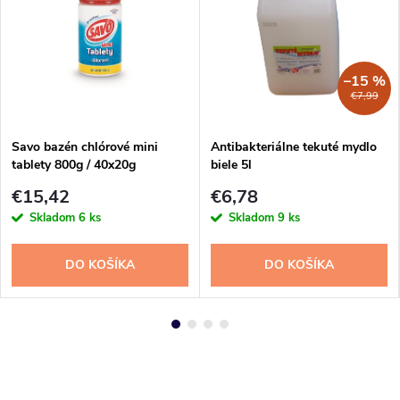
–15 %
€7,99
Savo bazén chlórové mini
Antibakteriálne tekuté mydlo
tablety 800g / 40x20g
biele 5l
€15,42
€6,78
Skladom
6 ks
Skladom
9 ks
DO KOŠÍKA
DO KOŠÍKA