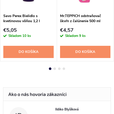
Savo Perex Bielidlo s
Mr.TEPPICH odstraňovač
kvetinovou vôňou 1,2 l
škvŕn z čalúnenie 500 ml
€5,05
€4,57
Skladom
10 ks
Skladom
9 ks
DO KOŠÍKA
DO KOŠÍKA
Ildiko Blyšíková