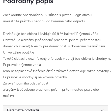
Podrobný popis
Zneškodnite obsah/nádobu v súlade s platnou legislatívou,
umiestnite prázdnu nádobu do komunálneho odpadu.
Dezinfikuje bez chlóru Likviduje 99,9 % baktérií Príjemná vôňa
Odstraňuje alergény (spôsobené prachom, peľom, prítomnosťou
domácich zvierat) Ideálny pre domácnosti s domácimi maznáčikmi
Univerzálne použitie
Tekutý čistiaci a dezinfekčný prípravok v spreji bez chlóru je vhodný 
Prípravok príjemne vonia.
Jeho bezoplachové zloženie čistí a zároveň dezinfikuje rôzne povrchy 
Prípravok je vhodný aj na kovové povrchy.
Zároveň pomáha odstraňovať
alergény (spôsobené prachom, peľom, prítomnosťou psa alebo
mačky).
Parametre produktu