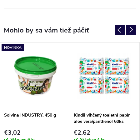
NOVINKA
Solvina INDUSTRY, 450 g
Kindii vlhčený toaletní papír
aloe vera/panthenol 60ks
€3,02
€2,62
Skladom
6 ks
Skladom
4 ks