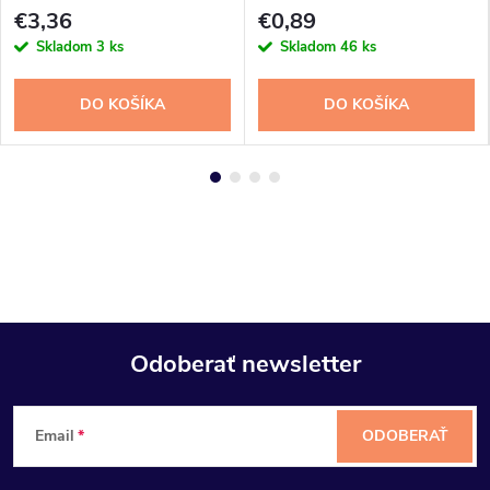
€3,36
€0,89
Skladom
3 ks
Skladom
46 ks
DO KOŠÍKA
DO KOŠÍKA
Odoberať newsletter
Z
Email
ODOBERAŤ
á