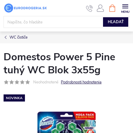
Prejsť
NÁKUPN
KOŠÍK
na
obsah
HĽADAŤ
WC čističe
Domestos Power 5 Pine
tuhý WC Blok 3x55g
Neohodnotené
Podrobnosti hodnotenia
NOVINKA