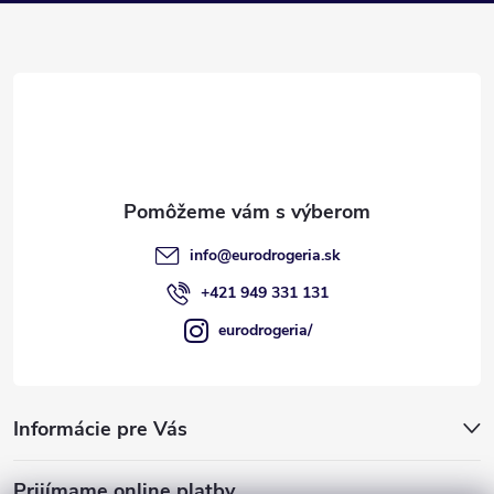
p
ä
t
i
e
info
@
eurodrogeria.sk
+421 949 331 131
eurodrogeria/
Informácie pre Vás
Prijímame online platby