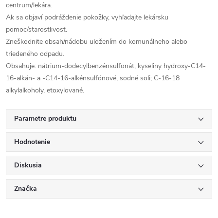
centrum/lekára.
Ak sa objaví podráždenie pokožky, vyhľadajte lekársku
pomoc/starostlivosť.
Zneškodnite obsah/nádobu uložením do komunálneho alebo
triedeného odpadu.
Obsahuje: nátrium-dodecylbenzénsulfonát; kyseliny hydroxy-C14-
16-alkán- a -C14-16-alkénsulfónové, sodné soli; C-16-18
alkylalkoholy, etoxylované.
Parametre produktu
Hodnotenie
Diskusia
Značka