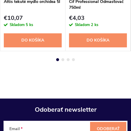
Attis tekuté mydlo orchidea 5l
Cif Professional Odmasťovač
750ml
€10,07
€4,03
Skladom
5 ks
Skladom
2 ks
DO KOŠÍKA
DO KOŠÍKA
Odoberať newsletter
Z
Email
ODOBERAŤ