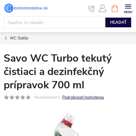
Prejsť
NÁKUPN
KOŠÍK
na
obsah
HĽADAŤ
WC čističe
Savo WC Turbo tekutý
čistiaci a dezinfekčný
prípravok 700 ml
Neohodnotené
Podrobnosti hodnotenia