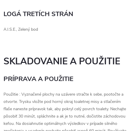
LOGÁ TRETÍCH STRÁN
A.I.S.E., Zelený bod
SKLADOVANIE A POUŽITIE
PRÍPRAVA A POUŽITIE
Použitie : Vyznačené plochy na uzávere stračte k sebe, pootočte a
otvorte. Trysku vložte pod horný okraj toaletnej misy a stlačením
fľaše naneste prípravok tak, aby pokryl celý povrch toalety. Nechajte
pôsobiť 30 minút, spláchnite a ak je to nutné, dočistite záchodovou
kefou. Na dosiahnutie optimálnych výsledkov v prípade silného
znečistenia a usadenín nechajte pôsobiť aspoň 60 minút. Používajte