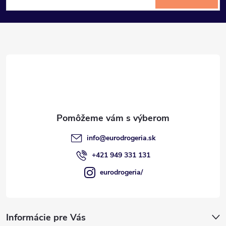
á
p
ä
t
i
e
info
@
eurodrogeria.sk
+421 949 331 131
eurodrogeria/
Informácie pre Vás