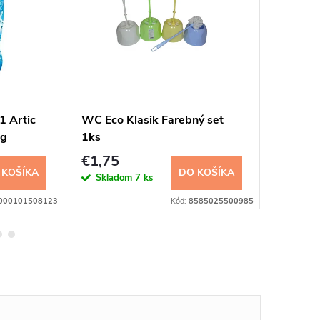
n1 Artic
WC Eco Klasik Farebný set
Bref Le
2g
1ks
700ml
€1,75
€2,48
 KOŠÍKA
DO KOŠÍKA
Skladom
7 ks
Sklad
000101508123
Kód:
8585025500985