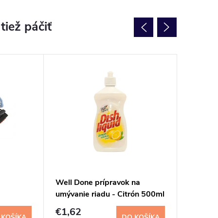
Well Done prípravok na
Janegal
umývanie riadu - Citrón 500ml
utierk
€1,62
€1,83
 KOŠÍKA
DO KOŠÍKA