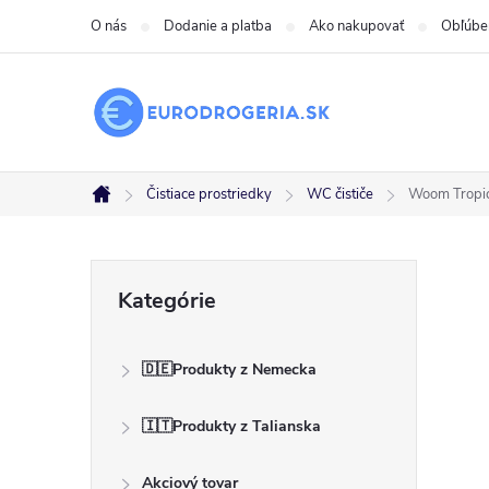
Prejsť
O nás
Dodanie a platba
Ako nakupovať
Obľúbe
na
obsah
Čistiace prostriedky
WC čističe
Woom Tropi
Domov
B
Preskočiť
Kategórie
kategórie
o
🇩🇪Produkty z Nemecka
č
🇮🇹Produkty z Talianska
n
Akciový tovar