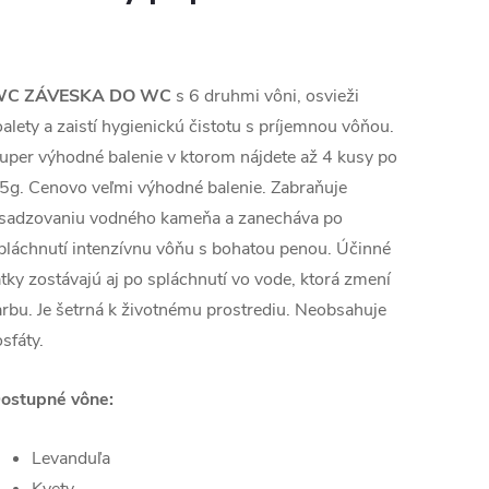
C ZÁVESKA DO WC
s 6 druhmi vôni, osvieži
oalety a zaistí hygienickú čistotu s príjemnou vôňou.
uper výhodné balenie v ktorom nájdete až 4 kusy po
5g. Cenovo veľmi výhodné balenie. Zabraňuje
sadzovaniu vodného kameňa a zanecháva po
pláchnutí intenzívnu vôňu s bohatou penou. Účinné
átky zostávajú aj po spláchnutí vo vode, ktorá zmení
arbu. Je šetrná k životnému prostrediu. Neobsahuje
osfáty.
ostupné vône:
Levanduľa