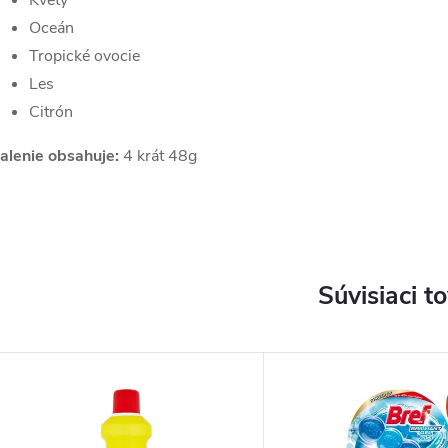
Kvety
Oceán
Tropické ovocie
Les
Citrón
alenie obsahuje:
4 krát 48g
Súvisiaci t