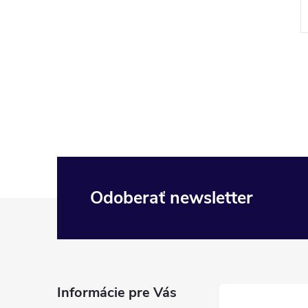
 ks
Skladom
5 ks
Kód:
7615400116690
Kód:
5901474015222
Odoberať newsletter
Z
á
p
Informácie pre Vás