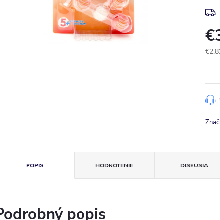
€
€2,8
Jedn
cena
Znač
POPIS
HODNOTENIE
DISKUSIA
Podrobný popis