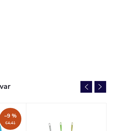
ovar
–9 %
€4,41