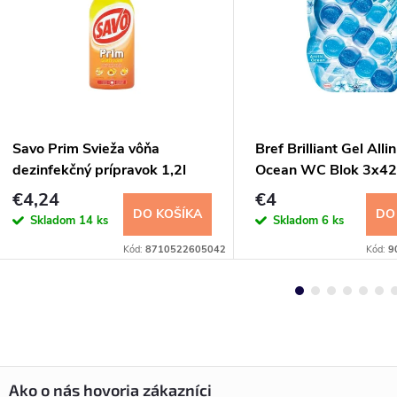
Savo Prim Svieža vôňa
Bref Brilliant Gel Alli
dezinfekčný prípravok 1,2l
Ocean WC Blok 3x4
€4,24
€4
DO KOŠÍKA
DO
Skladom
14 ks
Skladom
6 ks
Kód:
8710522605042
Kód:
9