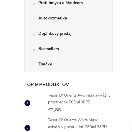
Proti hmyzu a škodcom
Autokozmetika
Doplnkový predaj
Bestsellers
 WC Blok 4x48g
DUCK Active Clean Marine
2x36gr block
Značky
€2,76
DO KOŠÍKA
DO KOŠÍKA
 ks
Skladom
16 ks
Kód:
736292434758
Kód:
5000204323719
TOP 9 PRODUKTOV
Tesori D' Oriente Ayurveda avivážny
prostriedok 760ml 38PD
€2,88
Tesori D' Oriente White Musk
avivážny prostriedok 760ml 38PD