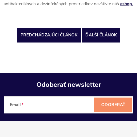
antibakteriálnych a dezinfekčných prostriedkov navštívte náš
eshop.
PREDCHÁDZAJÚCI ČLÁNOK
ĎALŠÍ ČLÁNOK
Odoberať newsletter
Z
Email
ODOBERAŤ
á
p