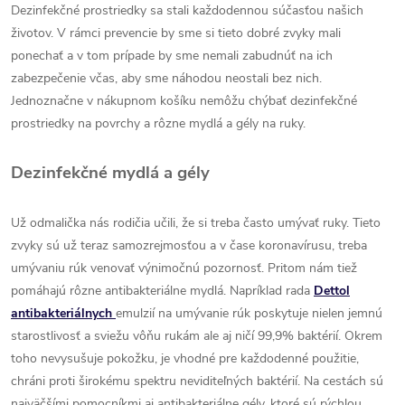
Dezinfekčné prostriedky sa stali každodennou súčasťou našich
životov. V rámci prevencie by sme si tieto dobré zvyky mali
ponechať a v tom prípade by sme nemali zabudnúť na ich
zabezpečenie včas, aby sme náhodou neostali bez nich.
Jednoznačne v nákupnom košíku nemôžu chýbať dezinfekčné
prostriedky na povrchy a rôzne mydlá a gély na ruky.
Dezinfekčné mydlá a gély
Už odmalička nás rodičia učili, že si treba často umývať ruky. Tieto
zvyky sú už teraz samozrejmosťou a v čase koronavírusu, treba
umývaniu rúk venovať výnimočnú pozornosť. Pritom nám tiež
pomáhajú rôzne antibakteriálne mydlá. Napríklad rada
Dettol
antibakteriálnych
emulzií na umývanie rúk poskytuje nielen jemnú
starostlivosť a sviežu vôňu rukám ale aj ničí 99,9% baktérií. Okrem
toho nevysušuje pokožku, je vhodné pre každodenné použitie,
chráni proti širokému spektru neviditeľných baktérií. Na cestách sú
najväčšími pomocníkmi aj antibakteriálne gély, ktoré sú rýchlou