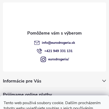
ä
t
i
e
info
@
eurodrogeria.sk
+421 949 331 131
eurodrogeria/
Informácie pre Vás
Prijímame online platby
Tento web používá soubory cookie. Dalším procházením
tohoto webu vyjadřujete souhlas s jejich používáním.