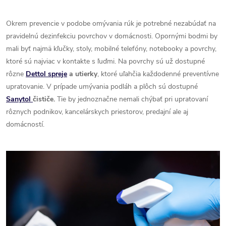
Okrem prevencie v podobe omývania rúk je potrebné nezabúdať na
pravidelnú dezinfekciu povrchov v domácnosti. Opornými bodmi by
mali byť najmä kľučky, stoly, mobilné telefóny, notebooky a povrchy,
ktoré sú najviac v kontakte s ľuďmi. Na povrchy sú už dostupné
rôzne
Dettol spreje
a utierky
, ktoré uľahčia každodenné preventívne
upratovanie. V prípade umývania podláh a plôch sú dostupné
Sanytol
čističe.
Tie by jednoznačne nemali chýbať pri upratovaní
rôznych podnikov, kancelárskych priestorov, predajní ale aj
domácností.