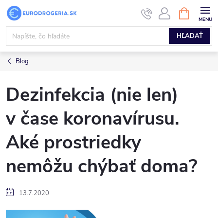
Prejsť
NÁKUPN
KOŠÍK
na
obsah
HĽADAŤ
Blog
Dezinfekcia (nie len)
v čase koronavírusu.
Aké prostriedky
nemôžu chýbať doma?
13.7.2020