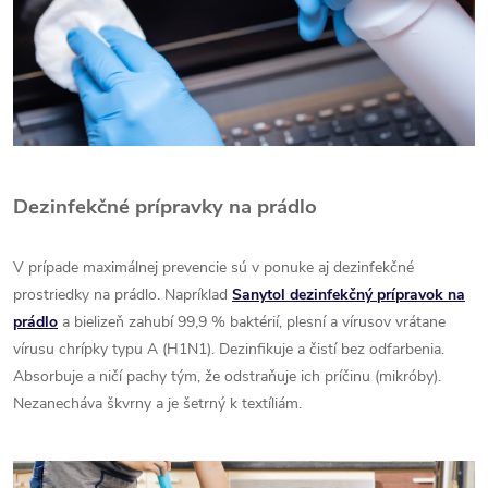
Dezinfekčné prípravky na prádlo
V prípade maximálnej prevencie sú v ponuke aj dezinfekčné
prostriedky na prádlo. Napríklad
Sanytol dezinfekčný prípravok na
prádlo
a bielizeň zahubí 99,9 % baktérií, plesní a vírusov vrátane
vírusu chrípky typu A (H1N1). Dezinfikuje a čistí bez odfarbenia.
Absorbuje a ničí pachy tým, že odstraňuje ich príčinu (mikróby).
Nezanecháva škvrny a je šetrný k textíliám.