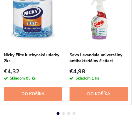
Nicky Elite kuchynské utierky
Savo Levanduľa univerzálny
2ks
antibakteriálny čistiaci
prostriedok 700 ml sprej
€4,32
€4,98
Skladom
85 ks
Skladom
1 ks
DO KOŠÍKA
DO KOŠÍKA