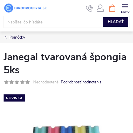
Prejsť
NÁKUPN
KOŠÍK
na
obsah
HĽADAŤ
Pomôcky
Janegal tvarovaná špongia
5ks
Neohodnotené
Podrobnosti hodnotenia
NOVINKA