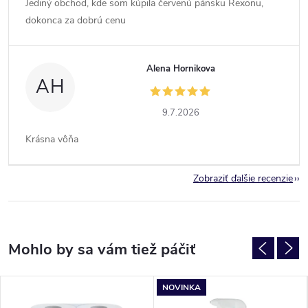
Jediný obchod, kde som kúpila červenú pánsku Rexonu,
dokonca za dobrú cenu
Alena Hornikova
AH
9.7.2026
Krásna vôňa
Zobraziť ďalšie recenzie
NOVINKA