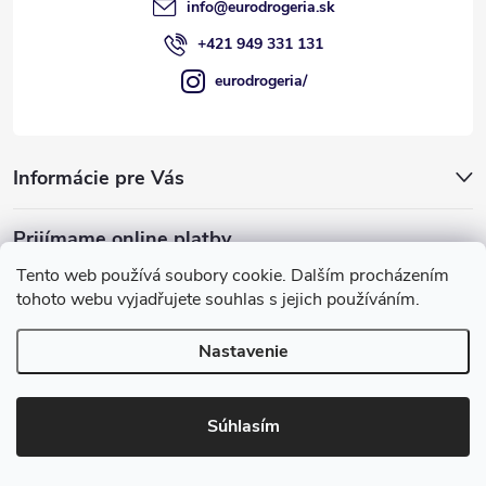
e
info
@
eurodrogeria.sk
+421 949 331 131
eurodrogeria/
Informácie pre Vás
Prijímame online platby
Tento web používá soubory cookie. Dalším procházením
tohoto webu vyjadřujete souhlas s jejich používáním.
Nastavenie
Používame COOKIES, ktoré nám umožňujú
Copyright 2026
eurodrogeria
. Všetky práva vyhradené.
Upraviť
poskytovať pre vás lepšie služby.
nastavenie cookies
Súhlasím
Rozumiem