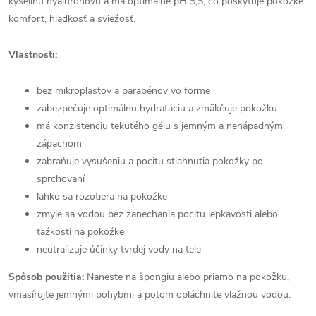
kyselinu hyalurónovú a má optimálne pH 5,5, čo poskytuje pokožke
komfort, hladkosť a sviežosť.
Vlastnosti:
bez mikroplastov a parabénov vo forme
zabezpečuje optimálnu hydratáciu a zmäkčuje pokožku
má konzistenciu tekutého gélu s jemným a nenápadným
zápachom
zabraňuje vysušeniu a pocitu stiahnutia pokožky po
sprchovaní
ľahko sa rozotiera na pokožke
zmyje sa vodou bez zanechania pocitu lepkavosti alebo
ťažkosti na pokožke
neutralizuje účinky tvrdej vody na tele
Spôsob použitia:
Naneste na špongiu alebo priamo na pokožku,
vmasírujte jemnými pohybmi a potom opláchnite vlažnou vodou.