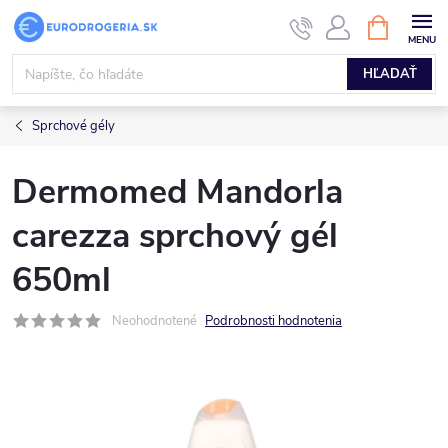
Prejsť
NÁKUPN
KOŠÍK
na
obsah
HĽADAŤ
Sprchové gély
Dermomed Mandorla
carezza sprchový gél
650ml
Neohodnotené
Podrobnosti hodnotenia