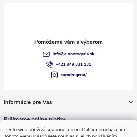
ä
t
i
e
info
@
eurodrogeria.sk
+421 949 331 131
eurodrogeria/
Informácie pre Vás
Prijímame online platby
Tento web používá soubory cookie. Dalším procházením
tohoto webu vyjadřujete souhlas s jejich používáním.