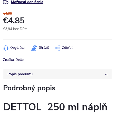
Možnosti doručenia
€4,99
€4,85
€3,94 bez DPH
Jednotková
cena:
Opýtať sa
Strážiť
Zdieľať
Značka:
Dettol
Popis produktu
Podrobný popis
DETTOL 250 ml náplň