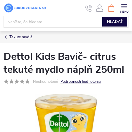
Prejsť
NÁKUPN
KOŠÍK
na
obsah
HĽADAŤ
Tekuté mydlá
Dettol Kids Bavič- citrus
tekuté mydlo náplň 250ml
Neohodnotené
Podrobnosti hodnotenia