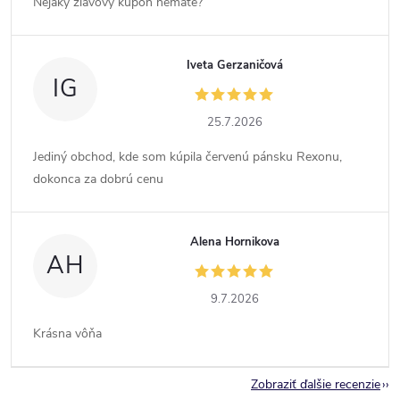
Nejaký zľavový kupón nemáte?
Iveta Gerzaničová
IG
25.7.2026
Jediný obchod, kde som kúpila červenú pánsku Rexonu,
dokonca za dobrú cenu
Alena Hornikova
AH
9.7.2026
Krásna vôňa
Zobraziť ďalšie recenzie