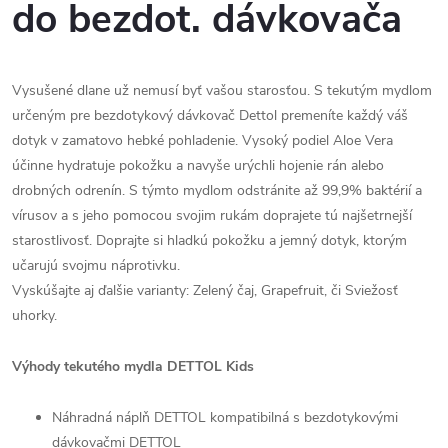
do bezdot. dávkovača
Vysušené dlane už nemusí byť vašou starosťou. S tekutým mydlom
určeným pre bezdotykový dávkovač Dettol premeníte každý váš
dotyk v zamatovo hebké pohladenie. Vysoký podiel Aloe Vera
účinne hydratuje pokožku a navyše urýchli hojenie rán alebo
drobných odrenín. S týmto mydlom odstránite až 99,9% baktérií a
vírusov a s jeho pomocou svojim rukám doprajete tú najšetrnejší
starostlivosť. Doprajte si hladkú pokožku a jemný dotyk, ktorým
učarujú svojmu náprotivku.
Vyskúšajte aj ďalšie varianty: Zelený čaj, Grapefruit, či Sviežosť
uhorky.
Výhody tekutého mydla DETTOL Kids
Náhradná náplň DETTOL kompatibilná s bezdotykovými
dávkovačmi DETTOL