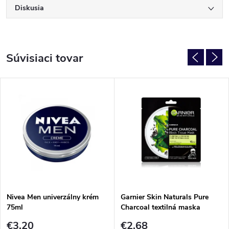
Diskusia
Súvisiaci tovar
PÁNSKE
Nivea Men univerzálny krém
Garnier Skin Naturals Pure
75ml
Charcoal textilná maska
€3,20
€2,68