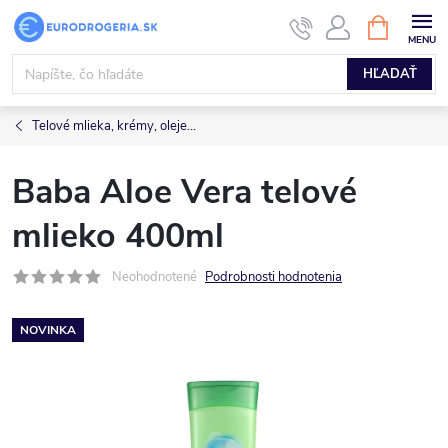
Prejsť
NÁKUPN
KOŠÍK
na
obsah
HĽADAŤ
Telové mlieka, krémy, oleje...
Baba Aloe Vera telové
mlieko 400ml
Neohodnotené
Podrobnosti hodnotenia
NOVINKA