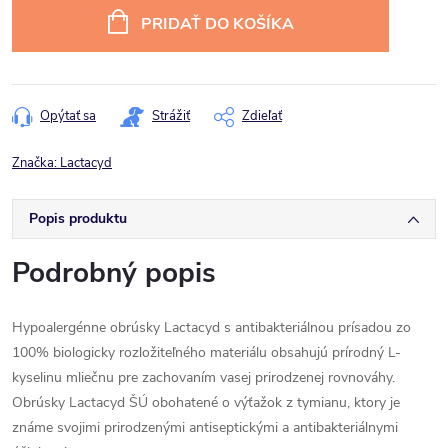
cena:
PRIDAŤ DO KOŠÍKA
Opýtať sa
Strážiť
Zdieľať
Značka:
Lactacyd
Popis produktu
Podrobný popis
Hypoalergénne obrúsky Lactacyd s antibakteriálnou prísadou zo
100% biologicky rozložiteľného materiálu obsahujú prírodný L-
kyselinu mliečnu pre zachovaním vasej prirodzenej rovnováhy.
Obrúsky Lactacyd ŠÚ obohatené o výťažok z tymianu, ktory je
známe svojimi prirodzenými antiseptickými a antibakteriálnymi