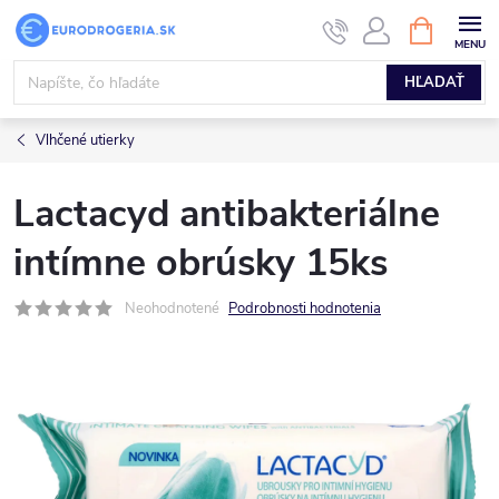
Prejsť
NÁKUPN
KOŠÍK
na
obsah
HĽADAŤ
Vlhčené utierky
Lactacyd antibakteriálne
intímne obrúsky 15ks
Neohodnotené
Podrobnosti hodnotenia