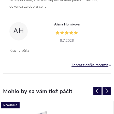
Jediný obchod, kde som kúpila červenú pánsku Rexonu,
dokonca za dobrú cenu
Alena Hornikova
AH
9.7.2026
Krásna vôňa
Zobraziť ďalšie recenzie
NOVINKA