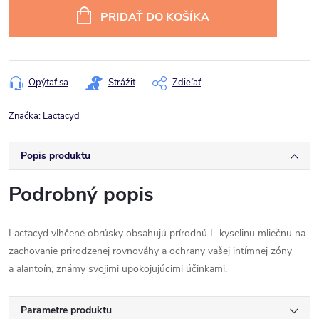
cena:
PRIDAŤ DO KOŠÍKA
Opýtať sa
Strážiť
Zdieľať
Značka:
Lactacyd
Popis produktu
Podrobný popis
Lactacyd vlhčené obrúsky obsahujú prírodnú L-kyselinu mliečnu na
zachovanie prirodzenej rovnováhy a ochrany vašej intímnej zóny
a alantoín, známy svojimi upokojujúcimi účinkami.
Parametre produktu