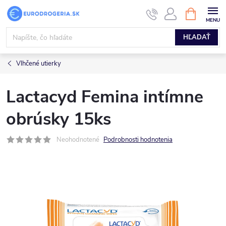
Prejsť
NÁKUPN
KOŠÍK
na
obsah
HĽADAŤ
Vlhčené utierky
Lactacyd Femina intímne
obrúsky 15ks
Neohodnotené
Podrobnosti hodnotenia