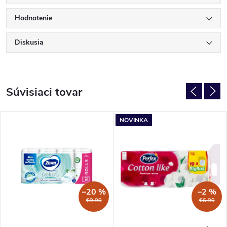
Hodnotenie
Diskusia
Súvisiaci tovar
NOVINKA
–20 %
–2 %
€9,99
€6,99